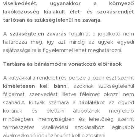
viselkedését, ugyanakkor a környező
lakóközösség kialakult élet- és szokásrendjét
tartósan és szükségtelenül ne zavarja
.
A
szükségtelen zavarás
fogalmát a jogalkotó nem
határozza meg, így azt mindig az ügyek egyedi
sajátosságaira is figyelemmel lehet meghatározni.
Tartásra és bánásmódra vonatkozó előírások
A kutyákkal a rendelet (és persze a józan ész) szerint
kíméletesen kell bánni
, azoknak szükségtelenül
fájdalmat, szenvedést, illetve félelmet okozni nem
szabad.A kutyák számára a
táplálék
ot az egyed
korának és élettani állapotának megfelelő
minőségben, mennyiségben és lehetőség szerint
természetes viselkedési szokásaihoz leginkább
alkalmazkodó időközönként kell biztosítani.