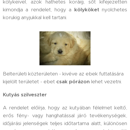
kölykeivel, azok hathetes koráig, sőt kifejezetten
kimondja a rendelet, hogy a
kölyköket
nyolchetes
korukig anyjukkal kell tartani.
Belterületi közterületen - kivéve az ebek futtatására
kijelölt területet - ebet
csak pórázon
lehet vezetni.
Kutyás szilveszter
A rendelet előírja, hogy az kutyában félelmet keltő,
erős fény- vagy hanghatással járó tevékenységek,
időjárási jelenségek teljes időtartama alatt, különösen