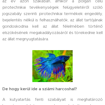
az év azon szakában, amikor a polgári célú
pirotechnikai tevékenységek felügyeletéről szóló
jogszabály szerinti pirotechnikai termékek engedély,
bejelentés nélkül is felhasználhatók, az állat tartójának
gondoskodnia kell az állat félelmében történő
elszökésének megakadályozásáról és törekednie kell
az állat megnyugtatására.
De hogy kerül ide a sziámi harcoshal?
A kutyatartás fenti szabályait is meghatározó