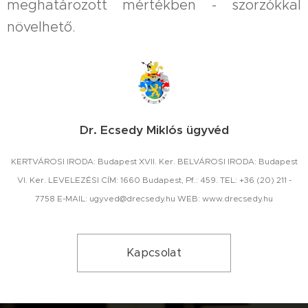
meghatározott mértékben - szorzókkal
növelhető.
Dr. Ecsedy Miklós ügyvéd
KERTVÁROSI IRODA: Budapest XVII. Ker. BELVÁROSI IRODA: Budapest
VI. Ker. LEVELEZÉSI CÍM: 1660 Budapest, Pf.: 459. TEL: +36 (20) 211 -
7758 E-MAIL: ugyved@drecsedy.hu WEB: www.drecsedy.hu
Kapcsolat