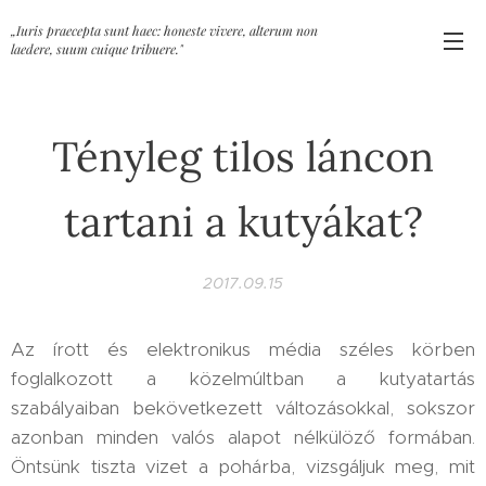
„Iuris praecepta sunt haec: honeste vivere, alterum non
laedere, suum cuique tribuere."
Tényleg tilos láncon
tartani a kutyákat?
2017.09.15
Az írott és elektronikus média széles körben
foglalkozott a közelmúltban a kutyatartás
szabályaiban bekövetkezett változásokkal, sokszor
azonban minden valós alapot nélkülöző formában.
Öntsünk tiszta vizet a pohárba, vizsgáljuk meg, mit