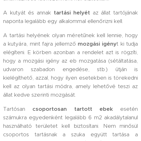
A kutyát és annak
tartási helyét
az állat tartójának
naponta legalább egy alkalommal ellenőrizni kell.
A tartási helyének olyan méretűnek kell lennie, hogy
a kutyára, mint fajra jellemző
mozgási igény
t ki tudja
elégíteni. E körben azonban a rendelet azt is rögzíti,
hogy a mozgási igény az eb mozgatása (sétáltatása,
udvaron szabadon engedése, stb.) útján is
kielégíthető, azzal, hogy ilyen esetekben is törekedni
kell az olyan tartási módra, amely lehetővé teszi az
állat kedve szerinti mozgását.
Tartósan
csoportosan tartott ebek
esetén
számukra egyedenként legalább 6 m2 akadálytalanul
használható területet kell biztosítani. Nem minősül
csoportos tartásnak a szuka együtt tartása a