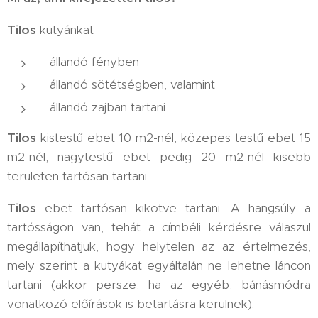
Tilos
kutyánkat
állandó fényben
állandó sötétségben, valamint
állandó zajban tartani.
Tilos
kistestű ebet 10 m2-nél, közepes testű ebet 15
m2-nél, nagytestű ebet pedig 20 m2-nél kisebb
területen tartósan tartani.
Tilos
ebet tartósan kikötve tartani. A hangsúly a
tartósságon van, tehát a címbéli kérdésre válaszul
megállapíthatjuk, hogy helytelen az az értelmezés,
mely szerint a kutyákat egyáltalán ne lehetne láncon
tartani (akkor persze, ha az egyéb, bánásmódra
vonatkozó előírások is betartásra kerülnek).