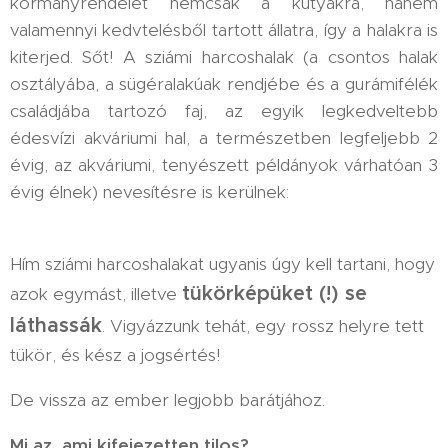
kormányrendelet nemcsak a kutyákra, hanem
valamennyi kedvtelésből tartott állatra, így a halakra is
kiterjed. Sőt! A sziámi harcoshalak (a csontos halak
osztályába, a sügéralakúak rendjébe és a gurámifélék
családjába tartozó faj, az egyik legkedveltebb
édesvízi akváriumi hal, a természetben legfeljebb 2
évig, az akváriumi, tenyészett példányok várhatóan 3
évig élnek) nevesítésre is kerülnek:
Hím sziámi harcoshalakat ugyanis úgy kell tartani, hogy
tükörképüket (!) se
azok egymást, illetve
láthassák
. Vigyázzunk tehát, egy rossz helyre tett
tükör, és kész a jogsértés!
De vissza az ember legjobb barátjához.
Mi az, ami kifejezetten tilos?