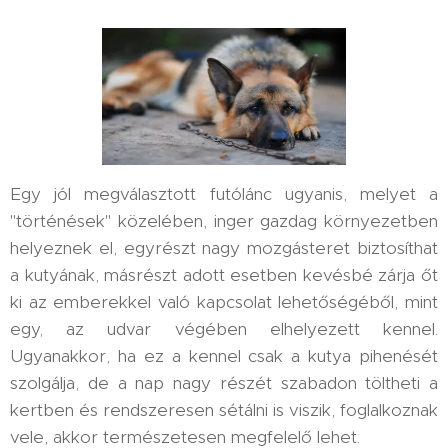
Egy jól megválasztott futólánc ugyanis, melyet a
"történések" közelében, inger gazdag környezetben
helyeznek el, egyrészt nagy mozgásteret biztosíthat
a kutyának, másrészt adott esetben kevésbé zárja őt
ki az emberekkel való kapcsolat lehetőségéből, mint
egy, az udvar végében elhelyezett kennel.
Ugyanakkor, ha ez a kennel csak a kutya pihenését
szolgálja, de a nap nagy részét szabadon töltheti a
kertben és rendszeresen sétálni is viszik, foglalkoznak
vele, akkor természetesen megfelelő lehet.