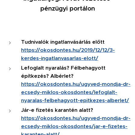
pénzügyi portálon
Tudnivalók ingatlanvásárlás előtt
https://okosdontes.hu/2019/12/12/3-
kerdes-ingatlanvasarlas-elott/
Lefoglalt nyaralás? Félbehagyott
építkezés? Albérlet?
https://okosdontes.hu/ugyved-mondja-dr-
ecsedy-miklos-okosdontes/lefoglalt-
nyaralas-felbehagyott-epitkezes-alberlet/
Jár-e fizetés karantén alatt?
https://okosdontes.hu/ugyved-mondja-dr-
ecsedy-miklos-okosdontes/jar-e-fizetes-
karanten-alatt/