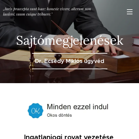
„Iuris praecepta sunt haec: honeste vivere, alterum non
laedere, suum cuique tribuere."
Sajtómegjelenések
Dr. Ecsedy Miklós ügyvéd
Ingatlanjogi rovat vezetése