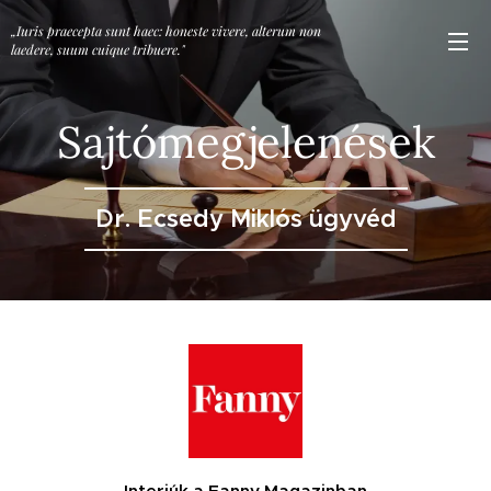
„Iuris praecepta sunt haec: honeste vivere, alterum non
laedere, suum cuique tribuere."
Sajtómegjelenések
Dr. Ecsedy Miklós ügyvéd
Interjúk a Fanny Magazinban