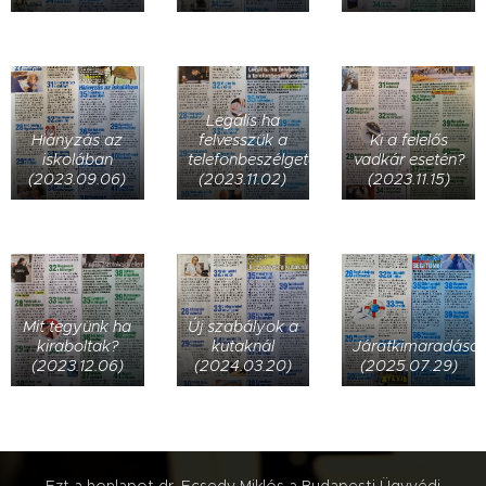
Legális ha
Hiányzás az
felvesszük a
Ki a felelős
iskolában
telefonbeszélgetést?
vadkár esetén?
(2023.09.06)
(2023.11.02)
(2023.11.15)
Mit tegyünk ha
Új szabályok a
kiraboltak?
kutaknál
Járatkimaradáso
(2023.12.06)
(2024.03.20)
(2025.07.29)