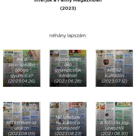
(2023)
néhány lapszám:
Kié a
Közterületen
szomszédba
álló
átlógó
gyümölcsfák
KRESZ
gyümölcs?
kérdései
külföldön
(2023.04.26)
(2023.06.28)
(2023.07.12)
Mit tehetünk
Két keréken az
ha kukkol a
A fotózás jogi
utakon
szomszéd?
útvesztői
(2023.08.09)
(2023.08.23)
(2023.08.30)