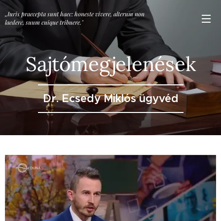
„Iuris praecepta sunt haec: honeste vivere, alterum non
laedere, suum cuique tribuere."
Sajtómegjelenések
Dr. Ecsedy Miklós ügyvéd