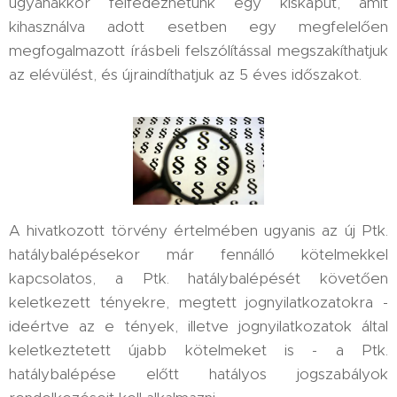
ugyanakkor felfedezhetünk egy kiskaput, amit
kihasználva adott esetben egy megfelelően
megfogalmazott írásbeli felszólítással megszakíthatjuk
az elévülést, és újraindíthatjuk az 5 éves időszakot.
A hivatkozott törvény értelmében ugyanis az új Ptk.
hatálybalépésekor már fennálló kötelmekkel
kapcsolatos, a Ptk. hatálybalépését követően
keletkezett tényekre, megtett jognyilatkozatokra -
ideértve az e tények, illetve jognyilatkozatok által
keletkeztetett újabb kötelmeket is - a Ptk.
hatálybalépése előtt hatályos jogszabályok