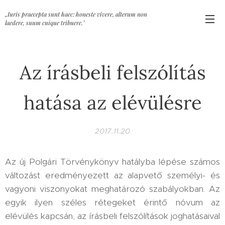
„Iuris praecepta sunt haec: honeste vivere, alterum non
laedere, suum cuique tribuere."
Az írásbeli felszólítás
hatása az elévülésre
2017.11.20
Az új Polgári Törvénykönyv hatályba lépése számos
változást eredményezett az alapvető személyi- és
vagyoni viszonyokat meghatározó szabályokban. Az
egyik ilyen széles rétegeket érintő nóvum az
elévülés kapcsán, az írásbeli felszólítások joghatásaival