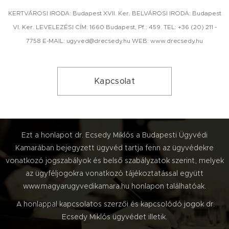
KERTVÁROSI IRODA: Budapest XVII. Ker. BELVÁROSI IRODA: Budapest
VI. Ker. LEVELEZÉSI CÍM: 1660 Budapest, Pf.: 459. TEL: +36 (20) 211 -
7758 E-MAIL: ugyved@drecsedy.hu WEB: www.drecsedy.hu
Kapcsolat
Ezt a honlapot dr. Ecsedy Miklós a Budapesti Ügyvédi
Kamarában bejegyzett ügyvéd tartja fenn az ügyvédekre
vonatkozó jogszabályok és belső szabályzatok szerint, melyek
az ügyféljogokra vonatkozó tájékoztatással együtt
www.magyarugyvedikamara.hu honlapon találhatóak.
A honlappal kapcsolatos szerzői és kapcsolódó jogok dr.
Ecsedy Miklós ügyvédet illetik.