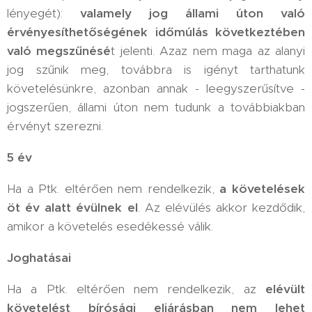
lényegét):
valamely jog állami úton való
érvényesíthetőségének időmúlás következtében
való megszűnésé
t jelenti. Azaz nem maga az alanyi
jog szűnik meg, továbbra is igényt tarthatunk
követelésünkre, azonban annak - leegyszerűsítve -
jogszerűen, állami úton nem tudunk a továbbiakban
érvényt szerezni.
5 év
Ha a Ptk. eltérően nem rendelkezik,
a követelések
öt év alatt évülnek el
. Az elévülés akkor kezdődik,
amikor a követelés esedékessé válik.
Joghatásai
Ha a Ptk. eltérően nem rendelkezik, az
elévült
követelést bírósági eljárásban nem lehet